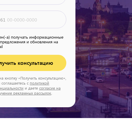
61
сен(-а) получать информационные
 предложения и обновления на
il
лучить консультацию
на кнопку «Получить консультацию»,
 соглашаетесь с
политикой
нциальности
и даете
согласие на
учение рекламных рассылок
.