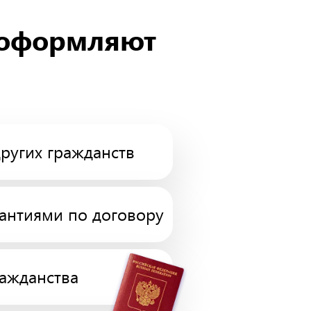
оформляют
других гражданств
рантиями по договору
ражданства