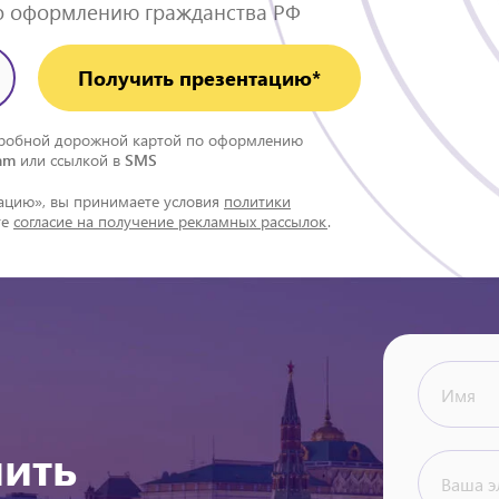
о оформлению гражданства РФ
Получить презентацию*
одробной дорожной картой по оформлению
am
или ссылкой в
SMS
ацию», вы принимаете условия
политики
те
согласие на получение рекламных рассылок
.
чить