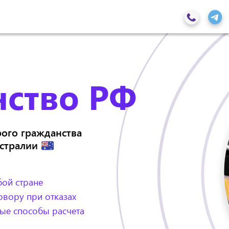
нство РФ
ого гражданства
стралии
ой стране
овору при отказах
ные способы расчета