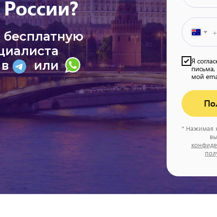
 России?
+
а бесплатную
циалиста
Я согла
 в
или
письма,
мой ema
По
* Нажимая 
вы
конфиде
пол