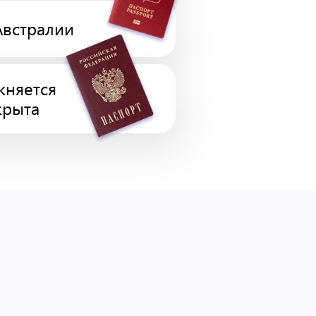
Австралии
жняется
крыта