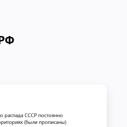
 РФ
до распада СССР постоянно
рриториях (были прописаны)