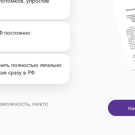
 потомков, упростив
Ф постоянно
чить полностью легально
жая сразу в РФ
зможность, никто
На