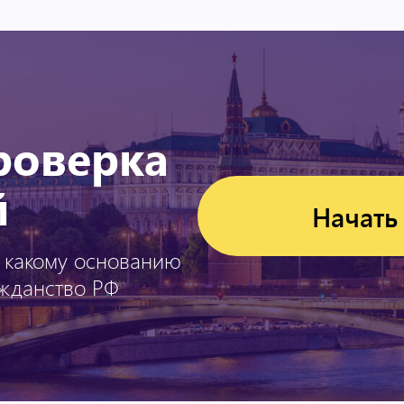
роверка
й
Начать
о какому основанию
ажданство РФ