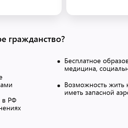
ое гражданство?
Бесплатное образо
медицина, социаль
е
ками
Возможность жить 
иметь запасной аэр
 в РФ
нениях